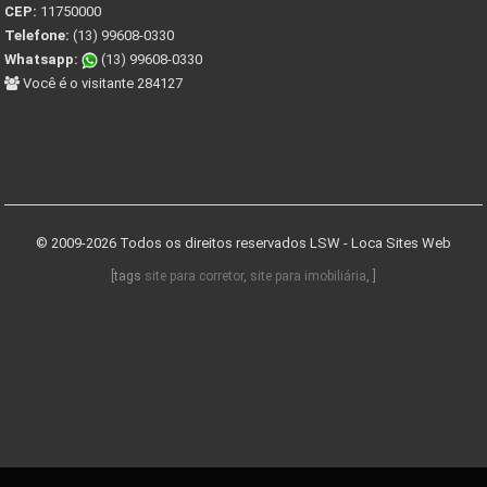
CEP:
11750000
Telefone:
(13) 99608-0330
Whatsapp:
(13) 99608-0330
Você é o visitante 284127
© 2009-2026 Todos os direitos reservados
LSW - Loca Sites Web
[tags
site para corretor
,
site para imobiliária
, ]